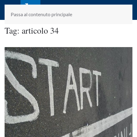
laletteraturaenoi.it
fondato da Romano Luperini
Passa al contenuto principale
Tag:
articolo 34