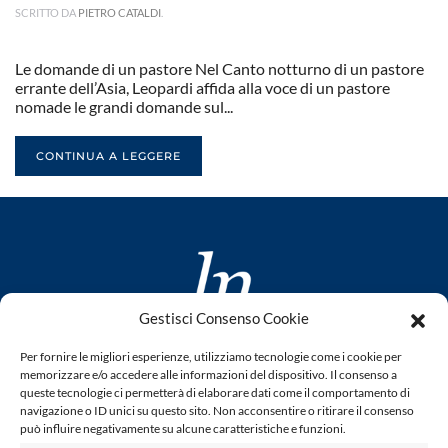
SCRITTO DA
PIETRO CATALDI
.
Le domande di un pastore Nel Canto notturno di un pastore
errante dell’Asia, Leopardi affida alla voce di un pastore
nomade le grandi domande sul...
CONTINUA A LEGGERE
Gestisci Consenso Cookie
www.laletteraturaenoi.it
Per fornire le migliori esperienze, utilizziamo tecnologie come i cookie per
fondato da Romano Luperini
memorizzare e/o accedere alle informazioni del dispositivo. Il consenso a
queste tecnologie ci permetterà di elaborare dati come il comportamento di
Questo blog non rappresenta una testata giornalistica in
navigazione o ID unici su questo sito. Non acconsentire o ritirare il consenso
può influire negativamente su alcune caratteristiche e funzioni.
quanto viene aggiornato senza alcuna periodicità. Non può