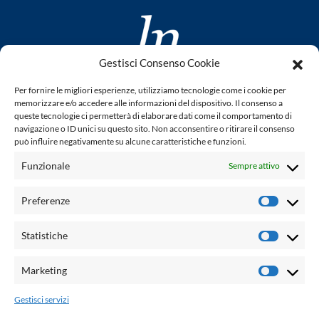
Gestisci Consenso Cookie
www.laletteraturaenoi.it
Per fornire le migliori esperienze, utilizziamo tecnologie come i cookie per
fondato da Romano Luperini
memorizzare e/o accedere alle informazioni del dispositivo. Il consenso a
queste tecnologie ci permetterà di elaborare dati come il comportamento di
Questo blog non rappresenta una testata giornalistica in
navigazione o ID unici su questo sito. Non acconsentire o ritirare il consenso
può influire negativamente su alcune caratteristiche e funzioni.
quanto viene aggiornato senza alcuna periodicità. Non può
pertanto considerarsi un prodotto editoriale ai sensi della
Funzionale
Sempre attivo
legge n° 62 del 7.03.2001. L'autore non è responsabile per
quanto pubblicato dai lettori nei commenti ad ogni post.
Preferenze
Prefere
Powered by:
Statistiche
Statisti
Palumbo Editore Divisione Digitale
http://www.palumboeditore.it
Marketing
Marketi
email:
letteraturaenoi.redazione@gmail.com
Gestisci servizi
Responsabile web: Vincenzo Patricolo
Grafica e web:
Salvatore Leto