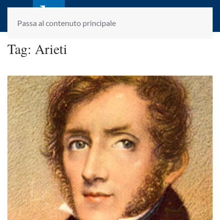
laletteraturaenoi.it
fondato da Romano Luperini
Passa al contenuto principale
Tag:
Arieti