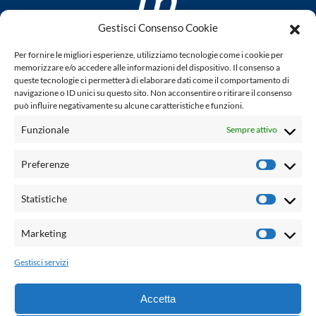
Gestisci Consenso Cookie
www.laletteraturaenoi.it
Per fornire le migliori esperienze, utilizziamo tecnologie come i cookie per
fondato da Romano Luperini
memorizzare e/o accedere alle informazioni del dispositivo. Il consenso a
queste tecnologie ci permetterà di elaborare dati come il comportamento di
Questo blog non rappresenta una testata giornalistica in
navigazione o ID unici su questo sito. Non acconsentire o ritirare il consenso
può influire negativamente su alcune caratteristiche e funzioni.
quanto viene aggiornato senza alcuna periodicità. Non può
pertanto considerarsi un prodotto editoriale ai sensi della
Funzionale
Sempre attivo
legge n° 62 del 7.03.2001. L'autore non è responsabile per
quanto pubblicato dai lettori nei commenti ad ogni post.
Preferenze
Prefere
Powered by:
Statistiche
Statisti
Palumbo Editore Divisione Digitale
http://www.palumboeditore.it
Marketing
Marketi
email:
letteraturaenoi.redazione@gmail.com
Gestisci servizi
Responsabile web: Vincenzo Patricolo
Grafica e web:
Salvatore Leto
Accetta