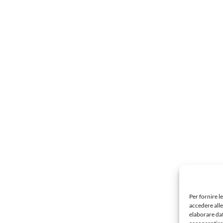
Per fornire l
accedere alle
elaborare da