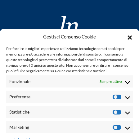
Gestisci Consenso Cookie
www.laletteraturaenoi.it
Per fornire le migliori esperienze, utilizziamo tecnologie come i cookie per
fondato da Romano Luperini
memorizzare e/o accedere alle informazioni del dispositivo. Il consenso a
queste tecnologie ci permetterà di elaborare dati come il comportamento di
Questo blog non rappresenta una testata giornalistica in
navigazione o ID unici su questo sito. Non acconsentire o ritirare il consenso
può influire negativamente su alcune caratteristiche e funzioni.
quanto viene aggiornato senza alcuna periodicità. Non può
pertanto considerarsi un prodotto editoriale ai sensi della
Funzionale
Sempre attivo
legge n° 62 del 7.03.2001. L'autore non è responsabile per
quanto pubblicato dai lettori nei commenti ad ogni post.
Preferenze
Prefere
Powered by:
Statistiche
Statisti
Palumbo Editore Divisione Digitale
http://www.palumboeditore.it
Marketing
Marketi
email:
letteraturaenoi.redazione@gmail.com