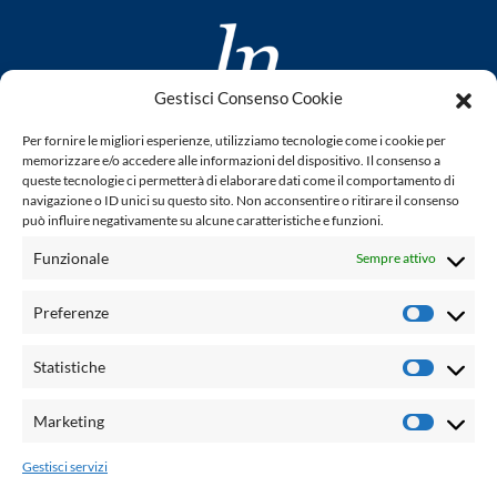
Gestisci Consenso Cookie
www.laletteraturaenoi.it
Per fornire le migliori esperienze, utilizziamo tecnologie come i cookie per
fondato da Romano Luperini
memorizzare e/o accedere alle informazioni del dispositivo. Il consenso a
queste tecnologie ci permetterà di elaborare dati come il comportamento di
Questo blog non rappresenta una testata giornalistica in
navigazione o ID unici su questo sito. Non acconsentire o ritirare il consenso
può influire negativamente su alcune caratteristiche e funzioni.
quanto viene aggiornato senza alcuna periodicità. Non può
pertanto considerarsi un prodotto editoriale ai sensi della
Funzionale
Sempre attivo
legge n° 62 del 7.03.2001. L'autore non è responsabile per
quanto pubblicato dai lettori nei commenti ad ogni post.
Preferenze
Prefere
Powered by:
Statistiche
Statisti
Palumbo Editore Divisione Digitale
http://www.palumboeditore.it
Marketing
Marketi
email:
letteraturaenoi.redazione@gmail.com
Gestisci servizi
Responsabile web: Vincenzo Patricolo
Grafica e web:
Salvatore Leto