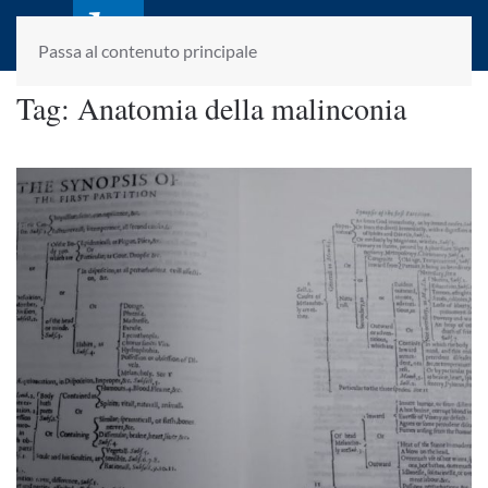
laletteraturaenoi.it
fondato da Romano Luperini
Passa al contenuto principale
Tag:
Anatomia della malinconia