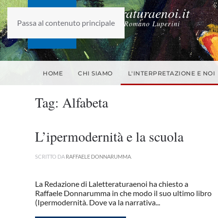
laletteraturaenoi.it
Passa al contenuto principale
fondato da Romano Luperini
HOME
CHI SIAMO
L'INTERPRETAZIONE E NOI
Tag:
Alfabeta
L’ipermodernità e la scuola
SCRITTO DA
RAFFAELE DONNARUMMA
.
La Redazione di Laletteraturaenoi ha chiesto a
Raffaele Donnarumma in che modo il suo ultimo libro
(Ipermodernità. Dove va la narrativa...