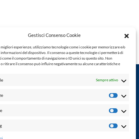
Gestisci Consenso Cookie
e migliori esperienze, utilizziamo tecnologie come i cookie per memorizzare e/o
 informazioni del dispositivo. Il consenso a queste tecnologie ci permetterà di
ti come il comportamento di navigazione o ID unici su questo sito. Non
o ritirare il consenso può influire negativamente su alcune caratteristiche e
le
Sempre attivo
Powered by:
ze
Preferenz
Palumbo Editore Divisione Digitale
http://www.palumboeditore.it
à. Non
he
email:
letteraturaenoi.redazione@gmail.com
Statistich
Responsabile web: Vincenzo Patricolo
g
Marketin
Grafica e web:
Salvatore Leto
zi