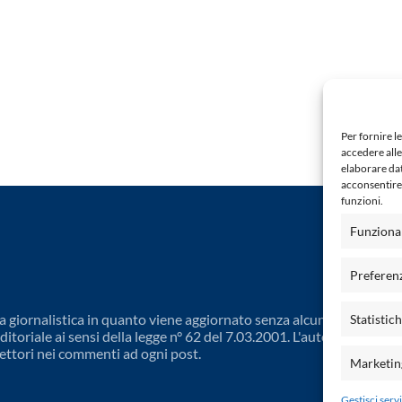
Per fornire l
accedere alle
elaborare da
acconsentire 
funzioni.
Funziona
Preferen
 giornalistica in quanto viene aggiornato senza alcuna periodicit
Statistic
toriale ai sensi della legge n° 62 del 7.03.2001. L'autore non è
ettori nei commenti ad ogni post.
Marketin
Gestisci servi