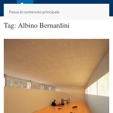
laletteraturaenoi.it
fondato da Romano Luperini
Passa al contenuto principale
Tag:
Albino Bernardini