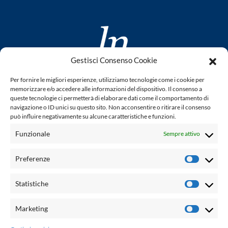
Gestisci Consenso Cookie
www.laletteraturaenoi.it
Per fornire le migliori esperienze, utilizziamo tecnologie come i cookie per
fondato da Romano Luperini
memorizzare e/o accedere alle informazioni del dispositivo. Il consenso a
queste tecnologie ci permetterà di elaborare dati come il comportamento di
Questo blog non rappresenta una testata giornalistica in
navigazione o ID unici su questo sito. Non acconsentire o ritirare il consenso
può influire negativamente su alcune caratteristiche e funzioni.
quanto viene aggiornato senza alcuna periodicità. Non può
pertanto considerarsi un prodotto editoriale ai sensi della
Funzionale
Sempre attivo
legge n° 62 del 7.03.2001. L'autore non è responsabile per
quanto pubblicato dai lettori nei commenti ad ogni post.
Preferenze
Prefere
Powered by:
Statistiche
Statisti
Palumbo Editore Divisione Digitale
http://www.palumboeditore.it
Marketing
Marketi
email:
letteraturaenoi.redazione@gmail.com