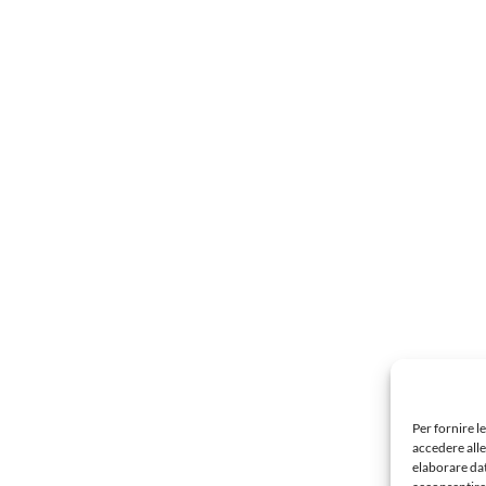
Per fornire l
accedere alle
elaborare da