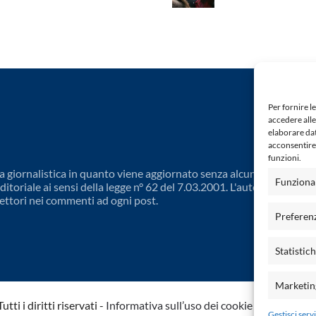
Per fornire l
accedere alle
elaborare da
acconsentire 
funzioni.
 giornalistica in quanto viene aggiornato senza alcuna periodicit
Funziona
toriale ai sensi della legge n° 62 del 7.03.2001. L'autore non è
ettori nei commenti ad ogni post.
Preferen
Statistic
Marketin
ti i diritti riservati -
Informativa sull’uso dei cookie
-
Dichiarazio
Gestisci servi