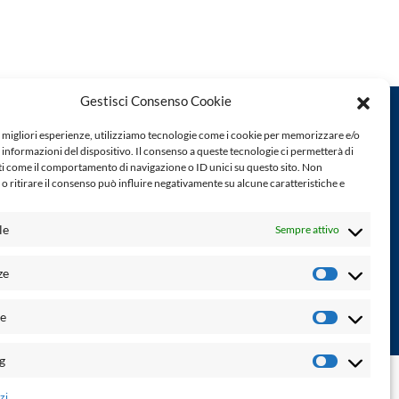
Gestisci Consenso Cookie
e migliori esperienze, utilizziamo tecnologie come i cookie per memorizzare e/o
 informazioni del dispositivo. Il consenso a queste tecnologie ci permetterà di
Powered by:
ti come il comportamento di navigazione o ID unici su questo sito. Non
o ritirare il consenso può influire negativamente su alcune caratteristiche e
Palumbo Editore Divisione Digitale
http://www.palumboeditore.it
à. Non
email:
letteraturaenoi.redazione@gmail.com
le
Sempre attivo
Responsabile web: Vincenzo Patricolo
Grafica e web:
Salvatore Leto
ze
Preferenz
he
Statistich
g
Marketin
ne di accessibilità
-
info@laletteraturaenoi.it
zi