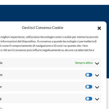
Powered by:
Gestisci Consenso Cookie
Palumbo Editore Divisione Digitale
http://www.palumboeditore.it
e migliori esperienze, utilizziamo tecnologie come i cookie per memorizzare e/o
à. Non
email:
letteraturaenoi.redazione@gmail.com
 informazioni del dispositivo. Il consenso a queste tecnologie ci permetterà di
ti come il comportamento di navigazione o ID unici su questo sito. Non
o ritirare il consenso può influire negativamente su alcune caratteristiche e
Responsabile web: Vincenzo Patricolo
Grafica e web:
Salvatore Leto
le
Sempre attivo
ze
Preferenz
ne di accessibilità
-
info@laletteraturaenoi.it
he
Statistich
g
Marketin
zi