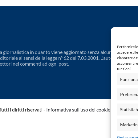
Per fornire l
 giornalistica in quanto viene aggiornato senza alcuna periodicit
accedere alle
toriale ai sensi della legge n° 62 del 7.03.2001. L'autore non è
elaborare da
ettori nei commenti ad ogni post.
acconsentire 
funzioni.
Funziona
Preferen
ti i diritti riservati -
Informativa sull’uso dei cookie
-
Dichiarazio
Statistic
Marketin
Gestisci servi