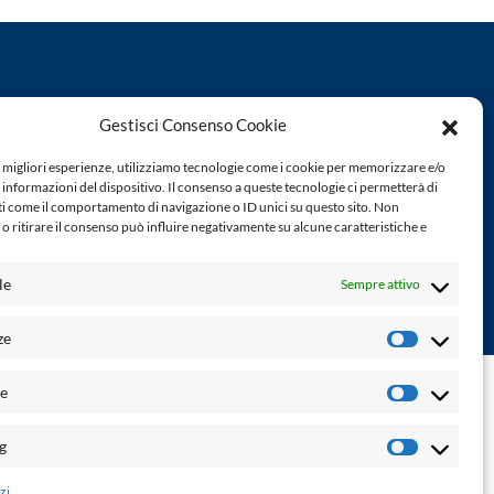
Powered by:
Gestisci Consenso Cookie
Palumbo Editore Divisione Digitale
http://www.palumboeditore.it
e migliori esperienze, utilizziamo tecnologie come i cookie per memorizzare e/o
à. Non
email:
letteraturaenoi.redazione@gmail.com
 informazioni del dispositivo. Il consenso a queste tecnologie ci permetterà di
ti come il comportamento di navigazione o ID unici su questo sito. Non
o ritirare il consenso può influire negativamente su alcune caratteristiche e
Responsabile web: Vincenzo Patricolo
Grafica e web:
Salvatore Leto
le
Sempre attivo
ze
Preferenz
ne di accessibilità
-
info@laletteraturaenoi.it
he
Statistich
g
Marketin
zi