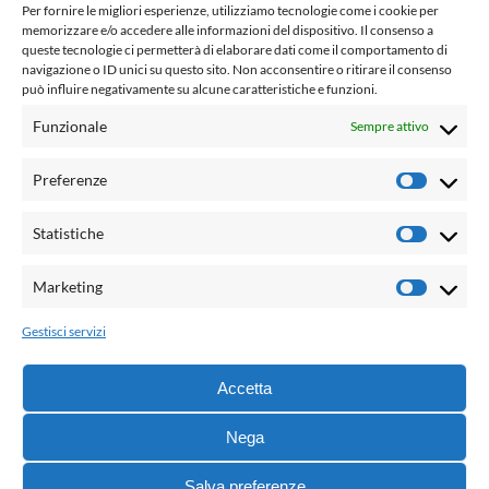
www.laletteraturaenoi.it
Per fornire le migliori esperienze, utilizziamo tecnologie come i cookie per
fondato da Romano Luperini
memorizzare e/o accedere alle informazioni del dispositivo. Il consenso a
queste tecnologie ci permetterà di elaborare dati come il comportamento di
Questo blog non rappresenta una testata giornalistica in
navigazione o ID unici su questo sito. Non acconsentire o ritirare il consenso
quanto viene aggiornato senza alcuna periodicità. Non può
può influire negativamente su alcune caratteristiche e funzioni.
pertanto considerarsi un prodotto editoriale ai sensi della
Funzionale
Sempre attivo
legge n° 62 del 7.03.2001. L'autore non è responsabile per
quanto pubblicato dai lettori nei commenti ad ogni post.
Preferenze
Prefere
Powered by:
Statistiche
Statisti
Palumbo Editore Divisione Digitale
http://www.palumboeditore.it
Marketing
Marketi
email:
letteraturaenoi.redazione@gmail.com
Gestisci servizi
Responsabile web: Vincenzo Patricolo
Grafica e web:
Salvatore Leto
Accetta
Nega
© 2021 - G.B. Palumbo & C. Editore S.p.A. - Tutti i diritti
Salva preferenze